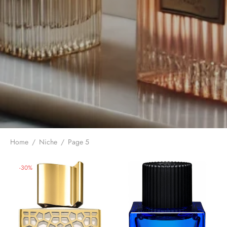
Home
/
Niche
/
Page 5
-
30
%