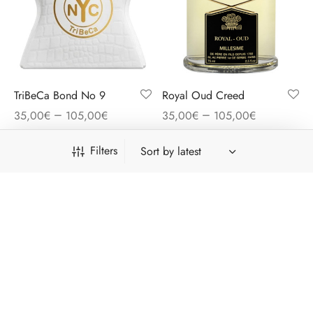
TriBeCa Bond No 9
Royal Oud Creed
–
–
35,00
€
105,00
€
35,00
€
105,00
€
Filters
-
15
%
Free shipping on all orders above 41€
Dismiss
Category
86
Men
86
products
47
Women
47