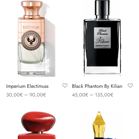
Imperium Electimuss
Black Phantom By Kilian
–
–
30,00
€
90,00
€
45,00
€
135,00
€